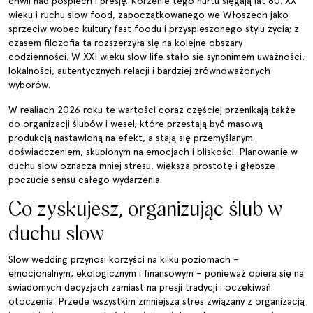
chwil nad pośpiech i presję. Korzenie tego nurtu sięgają lat 80. XX
wieku i ruchu slow food, zapoczątkowanego we Włoszech jako
sprzeciw wobec kultury fast foodu i przyspieszonego stylu życia; z
czasem filozofia ta rozszerzyła się na kolejne obszary
codzienności. W XXI wieku slow life stało się synonimem uważności,
lokalności, autentycznych relacji i bardziej zrównoważonych
wyborów.
W realiach 2026 roku te wartości coraz częściej przenikają także
do organizacji ślubów i wesel, które przestają być masową
produkcją nastawioną na efekt, a stają się przemyślanym
doświadczeniem, skupionym na emocjach i bliskości. Planowanie w
duchu slow oznacza mniej stresu, większą prostotę i głębsze
poczucie sensu całego wydarzenia.
Co zyskujesz, organizując ślub w
duchu slow
Slow wedding przynosi korzyści na kilku poziomach –
emocjonalnym, ekologicznym i finansowym – ponieważ opiera się na
świadomych decyzjach zamiast na presji tradycji i oczekiwań
otoczenia. Przede wszystkim zmniejsza stres związany z organizacją