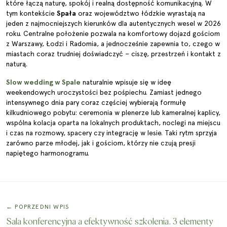
które łączą naturę, spokój i realną dostępność komunikacyjną. W
tym kontekście
Spała
oraz województwo łódzkie wyrastają na
jeden z najmocniejszych kierunków dla autentycznych wesel w 2026
roku. Centralne położenie pozwala na komfortowy dojazd gościom
z Warszawy, Łodzi i Radomia, a jednocześnie zapewnia to, czego w
miastach coraz trudniej doświadczyć – ciszę, przestrzeń i kontakt z
naturą.
Slow wedding w Spale
naturalnie wpisuje się w ideę
weekendowych uroczystości bez pośpiechu. Zamiast jednego
intensywnego dnia pary coraz częściej wybierają formułę
kilkudniowego pobytu: ceremonia w plenerze lub kameralnej kaplicy,
wspólna kolacja oparta na lokalnych produktach, noclegi na miejscu
i czas na rozmowy, spacery czy integrację w lesie. Taki rytm sprzyja
zarówno parze młodej, jak i gościom, którzy nie czują presji
napiętego harmonogramu.
← POPRZEDNI WPIS
Sala konferencyjna a efektywność szkolenia. 3 elementy