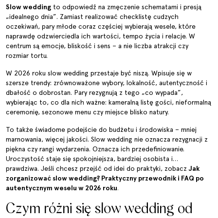
Slow wedding
to odpowiedź na zmęczenie schematami i presją
„idealnego dnia”. Zamiast realizować checklistę cudzych
oczekiwań, pary młode coraz częściej wybierają wesele, które
naprawdę odzwierciedla ich wartości, tempo życia i relacje. W
centrum są emocje, bliskość i sens – a nie liczba atrakcji czy
rozmiar tortu.
W 2026 roku slow wedding przestaje być niszą. Wpisuje się w
szersze trendy: zrównoważone wybory, lokalność, autentyczność i
dbałość o dobrostan. Pary rezygnują z tego „co wypada”,
wybierając to, co dla nich ważne: kameralną listę gości, nieformalną
ceremonię, sezonowe menu czy miejsce blisko natury.
To także świadome podejście do budżetu i środowiska – mniej
marnowania, więcej jakości. Slow wedding nie oznacza rezygnacji z
piękna czy rangi wydarzenia. Oznacza ich przedefiniowanie.
Uroczystość staje się spokojniejsza, bardziej osobista i…
prawdziwa. Jeśli chcesz przejść od idei do praktyki, zobacz
Jak
zorganizować slow wedding? Praktyczny przewodnik i FAQ po
autentycznym weselu w 2026 roku
.
Czym różni się slow wedding od