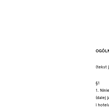
OGÓLN
(tekst 
§1
1. Nini
(dalej
i hote