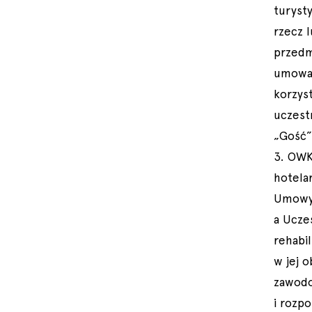
turyst
rzecz 
przedmi
umowa 
korzys
uczest
„Gość”
3. OWK
hotela
Umowy 
a Ucze
rehabi
w jej 
zawodo
i rozpo