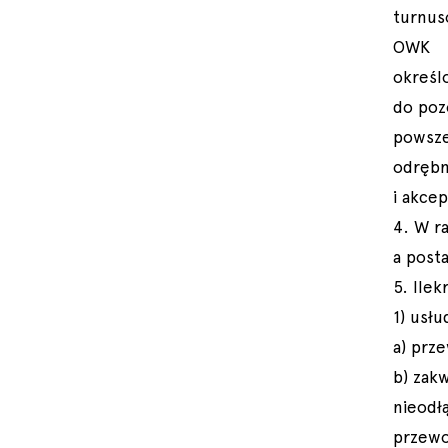
turnus
OWK
określ
do poz
powsze
odrębn
i akce
4. W r
a post
5. Ile
1) usł
a) prz
b) zak
nieod
przewo