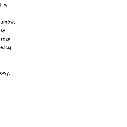
li w
. umów,
isy
erdza
eścią
mowy.