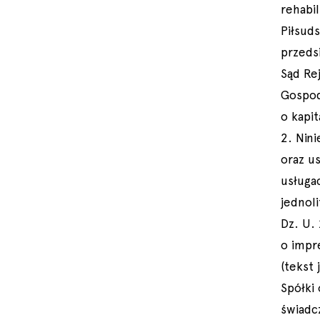
rehabil
Piłsud
przeds
Sąd Re
Gospod
o kapit
2. Nin
oraz us
usługa
jednoli
Dz. U. 
o impr
(tekst 
Spółki
świadc