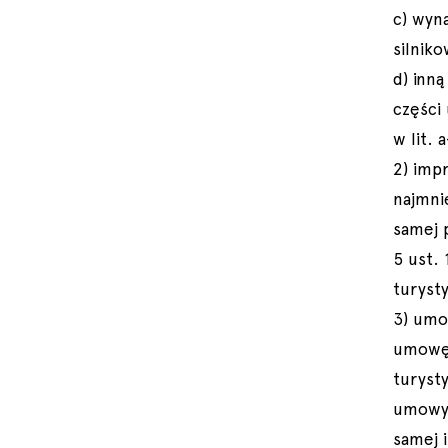
c) wyn
silnik
d) inn
części
w lit. 
2) imp
najmni
samej 
5 ust.
turyst
3) umo
umowę 
turyst
umowy 
samej 