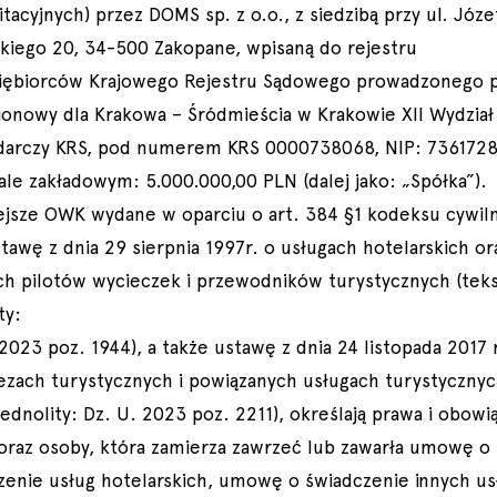
itacyjnych) przez DOMS sp. z o.o., z siedzibą przy ul. Józe
skiego 20, 34-500 Zakopane, wpisaną do rejestru
iębiorców Krajowego Rejestru Sądowego prowadzonego 
jonowy dla Krakowa – Śródmieścia w Krakowie XII Wydział
arczy KRS, pod numerem KRS 0000738068, NIP: 7361728
ale zakładowym: 5.000.000,00 PLN (dalej jako: „Spółka”).
iejsze OWK wydane w oparciu o art. 384 §1 kodeksu cywil
tawę z dnia 29 sierpnia 1997r. o usługach hotelarskich or
ch pilotów wycieczek i przewodników turystycznych (tek
ty:
2023 poz. 1944), a także ustawę z dnia 24 listopada 2017 
ezach turystycznych i powiązanych usługach turystyczny
jednolity: Dz. U. 2023 poz. 2211), określają prawa i obowi
 oraz osoby, która zamierza zawrzeć lub zawarła umowę o
zenie usług hotelarskich, umowę o świadczenie innych us