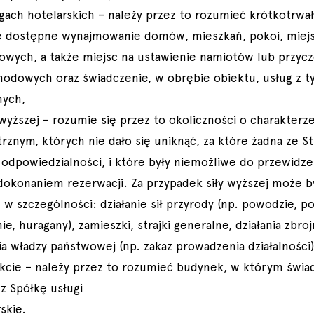
ugach hotelarskich – należy przez to rozumieć krótkotrwał
e dostępne wynajmowanie domów, mieszkań, pokoi, miej
owych, a także miejsc na ustawienie namiotów lub przyc
odowych oraz świadczenie, w obrębie obiektu, usług z 
nych,
 wyższej – rozumie się przez to okoliczności o charakterz
rznym, których nie dało się uniknąć, za które żadna ze St
 odpowiedzialności, i które były niemożliwe do przewidze
dokonaniem rezerwacji. Za przypadek siły wyższej może b
w szczególności: działanie sił przyrody (np. powodzie, po
e, huragany), zamieszki, strajki generalne, działania zbroj
ia władzy państwowej (np. zakaz prowadzenia działalności)
ekcie – należy przez to rozumieć budynek, w którym świ
ez Spółkę usługi
skie.