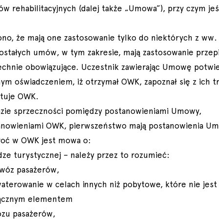
ów rehabilitacyjnych (dalej także „Umowa”), przy czym jeś
ono, że mają one zastosowanie tylko do niektórych z ww
ostałych umów, w tym zakresie, mają zastosowanie przep
chnie obowiązujące. Uczestnik zawierając Umowę potwi
ym oświadczeniem, iż otrzymał OWK, zapoznał się z ich tr
ptuje OWK.
azie sprzeczności pomiędzy postanowieniami Umowy,
anowieniami OWK, pierwszeństwo mają postanowienia U
kroć w OWK jest mowa o:
udze turystycznej – należy przez to rozumieć:
ewóz pasażerów,
waterowanie w celach innych niż pobytowe, które nie jest
łącznym elementem
zu pasażerów,