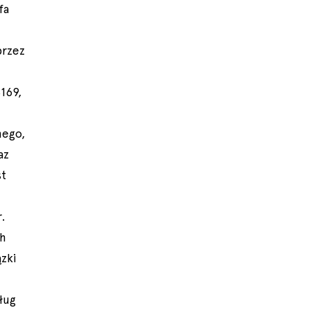
fa
przez
169,
nego,
az
st
r.
ch
ązki
ług