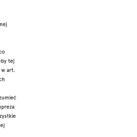
nej
 co
by tej
 w art.
ch
ozumieć
mpreza
zystkie
ej