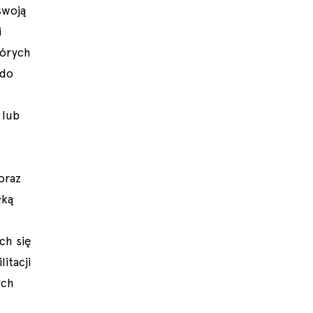
swoją
i
tórych
 do
 lub
oraz
łką
ch się
itacji
ych