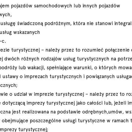
ajem pojazdów samochodowych lub innych pojazdów
owych,
ą usługę świadczoną podróżnym, która nie stanowi integral
 usług wskazanych
a-c.
rezie turystycznej – należy przez to rozumieć połączenie
ej dwóch różnych rodzajów usług turystycznych na potrze
podróży lub wakacji, spełniające warunki, o których mowa
 1 ustawy o imprezach turystycznych i powiązanych usługa
ycznych;
wie o udział w imprezie turystycznej – należy przez to r
dotyczącą imprezy turystycznej jako całości lub, jeżeli i
yczna jest realizowana na podstawie odrębnych,umów, ws
obejmujące poszczególne usługi turystyczne w ramach t
imprezy turystycznej;