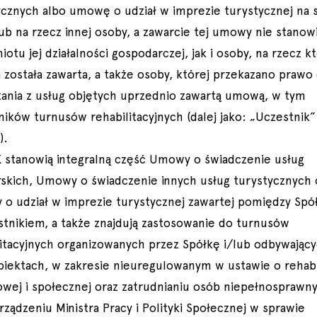
ycznych albo umowę o udział w imprezie turystycznej na 
lub na rzecz innej osoby, a zawarcie tej umowy nie stanow
otu jej działalności gospodarczej, jak i osoby, na rzecz k
została zawarta, a także osoby, której przekazano prawo
tania z usług objętych uprzednio zawartą umową, w tym
ników turnusów rehabilitacyjnych (dalej jako: „Uczestnik”
).
 stanowią integralną część Umowy o świadczenie usług
rskich, Umowy o świadczenie innych usług turystycznych 
o udział w imprezie turystycznej zawartej pomiędzy Spó
stnikiem, a także znajdują zastosowanie do turnusów
litacyjnych organizowanych przez Spółkę i/lub odbywający
obiektach, w zakresie nieuregulowanym w ustawie o rehabil
wej i społecznej oraz zatrudnianiu osób niepełnosprawn
rządzeniu Ministra Pracy i Polityki Społecznej w sprawie