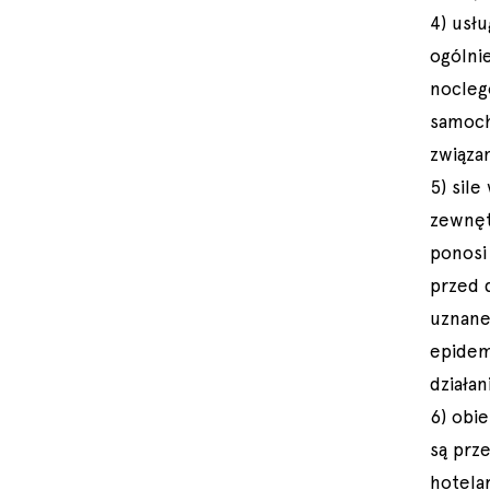
4) usł
ogólni
nocleg
samoch
związa
5) sile
zewnęt
ponosi
przed 
uznane 
epidemi
działan
6) obi
są prz
hotelar