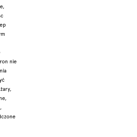
e,
sc
zep
tym
e
ron nie
nia
yć
żary,
ne,
,
adczone