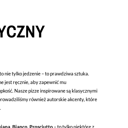
YCZNY
to nie tylko jedzenie – to prawdziwa sztuka.
 jest ręcznie, aby zapewnić mu
upkość. Nasze pizze inspirowane są klasycznymi
rowadziliśmy również autorskie akcenty, które
.
jana, Bianco, Prosciutto
– to tylko niektóre z