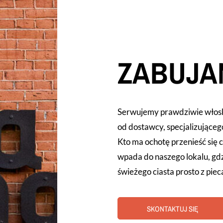
ZABUJA
Serwujemy prawdziwie włoską 
od dostawcy, specjalizująceg
Kto ma ochotę przenieść się ch
wpada do naszego lokalu, gd
świeżego ciasta prosto z piec
SKONTAKTUJ SIĘ