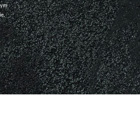
nym
ie,