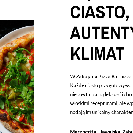
CIASTO,
AUTENT
KLIMAT
W
Zabujana Pizza Bar
pizza 
Każde ciasto przygotowywane
niepowtarzalną lekkość i chr
włoskimi recepturami, ale wp
nadają im unikalny charakter
Margherita, Hawajska, Zabu