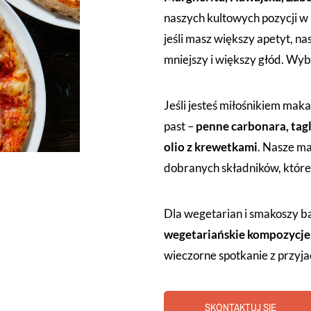
naszych kultowych pozycji w 
jeśli masz większy apetyt, n
mniejszy i większy głód. Wyb
Jeśli jesteś miłośnikiem mak
past –
penne carbonara, tagl
olio z krewetkami
. Nasze m
dobranych składników, które
Dla wegetarian i smakoszy 
wegetariańskie kompozycje
wieczorne spotkanie z przyja
SKONTAKTUJ SIĘ