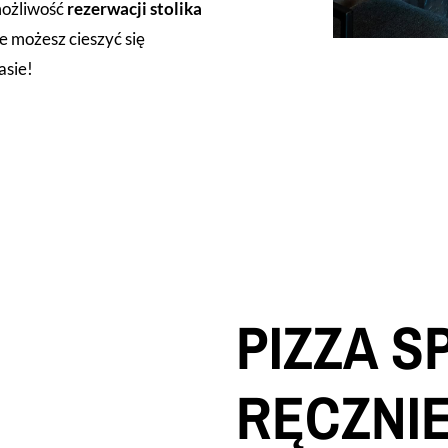
możliwość
rezerwacji stolika
e możesz cieszyć się
asie!
PIZZA S
RĘCZNI