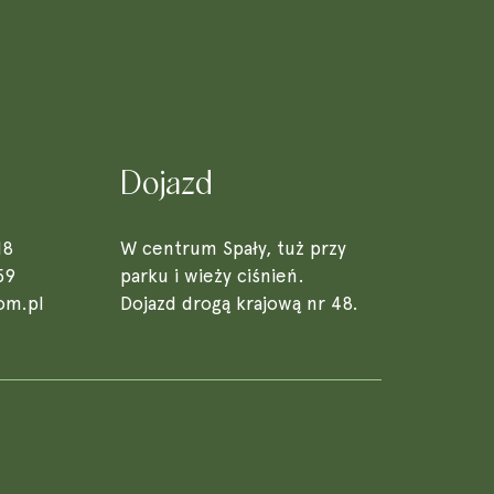
Dojazd
18
W centrum Spały, tuż przy
59
parku i wieży ciśnień.
om.pl
Dojazd drogą krajową nr 48.