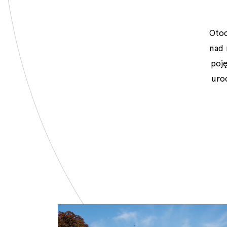
Otoc
nad 
poję
uro