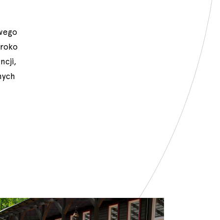
owego
eroko
ncji,
nych